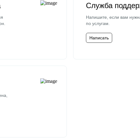
а
Служба поддер
мя
Напишите, если вам нужн
он.
по услугам.
Написать
ена,